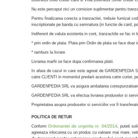
Nu este perceput nici un comision suplimentar pentru tranzac
Pentru finalizarea corecta a tranzactiei, trebuie furnizat cod
inscriptionate pe banda cu semnatura (in functie de card, po
Indiferent de valuta existenta in cont, tranzactiile se fac i
* prin ordin de plata: Plata prin Ordin de plata se face do
* ramburs la livrare
Livrarea marfii se face dupa confirmarea platii.
In afara de cazul in care este agreat de GARDENPEDIA SRL
catre CLIENTI in momentul predarii acestora catre curier, 
GARDENPEDIA SRL va asigura ambalarea corespunzatoare a b
GARDENPEDIA SRL va efectua livrarea produselor si servicii
Proprietatea asupra produselor si serviciilor vor fi transfer
POLITICA DE RETUR
Ordonantei de urgenta nr. 34/2014
Conform
, puteti so
agreeaza inlocuirea cu un produs cu valoare mai mare, veti 