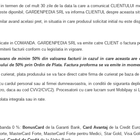
 in termen de cel mult 30 zile de la data la care a comunicat CLIENTULUI me
ste diponibil, GARDENPEDIA SRL va informa CLIENTUL despre aceasta situ
vand acelasi pret, in situatia in care produsul solicitat initial nu este di
cificate in COMANDA. GARDENPEDIA SRL va emite catre CLIENT o factura pentru
terii facturii conform cu legislatia in vigoare.
 avans de minim 50% din valoarea facturii in cazul in care aceasta are o
nsului de 50% prin Ordin de Plata. Factura proforma se va emite in mome
e curierat, plata produsului se va face direct catre firma de curierat pe baza de
cu cardul personal sau al firmei dumneavoastra, in conditii de siguranta depl
o, daca au cod CVV2/CVC2). Procesatorii cu care lucram sunt Mobilpay si L
ata integrala sau in rate.
dobanda 0 %:
BonusCard
de la Garanti Bank,
Card Avantaj
de la Credit Eur
r Forte, MasterCard Forte, MasterCard Forte pentru Medici, Star Gold, Visa Go
Card,
Cardul de Credit
de la Alpha Bank.