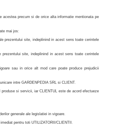
 de acestea precum si de orice alta informatie mentionata pe
ate mai jos:
le prezentului site, indeplinind in acest sens toate cerintele
 prezentului site, indeplinind in acest sens toate cerintele
n vigoare sau in orice alt mod care poate produce prejudicii
e comunicare intre GARDENPEDIA SRL si CLIENT.
roduse si servicii, iar CLIENTUL este de acord efectueze
rilor generale ale legislatiei in vigoare.
ect imediat pentru toti UTILIZATORII/CLIENTII.