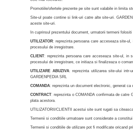
Promotiile/ofertele prezente pe site sunt valabile in limita st
Site-ul poate contine si link-uri catre alte site-uri. GARD
aceste site-uri.
In cuprinsul prezentului document, urmatorii termeni folositi
UTILIZATOR
: reprezinta persoana care acceseaza site-ul, i
procesului de inregistrare.
CLIENT
: reprezinta persoana care acceseaza site-ul, in sc
procesului de inregistrare, ce initiaza si finalizeaza o coma
UTILIZARE ABUZIVA
: reprezinta utilizarea site-ului int
GARDENPEDIA SRL
COMANDA
: reprezinta un document electronic, generat c
CONTRACT
: reprezinta o COMANDA confirmata de catre 
plata acestora.
UTILIZATORII/CLIENTII acestui site sunt rugati sa citeasca c
Termenii si conditiile urmatoare sunt considerate a constitui 
Termenii si conditiile de utilizare pot fi modificate oricand 