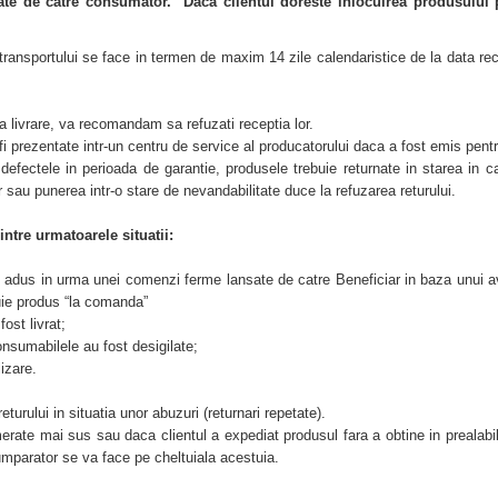
te de catre consumator. Daca clientul doreste inlocuirea produsului pe c
transportului se face in termen de maxim 14 zile calendaristice de la data rec
la livrare, va recomandam sa refuzati receptia lor.
i prezentate intr-un centru de service al producatorului daca a fost emis pentr
defectele in perioada de garantie, produsele trebuie returnate in starea in ca
 sau punerea intr-o stare de nevandabilitate duce la refuzarea returului.
ntre urmatoarele situatii:
 adus in urma unei comenzi ferme lansate de catre Beneficiar in baza unui ava
uie produs “la comanda”
ost livrat;
onsumabilele au fost desigilate;
lizare.
rului in situatia unor abuzuri (returnari repetate).
erate mai sus sau daca clientul a expediat produsul fara a obtine in prealabi
cumparator se va face pe cheltuiala acestuia.