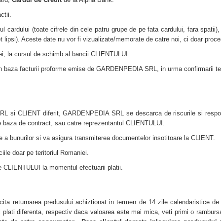
tii.
ul cardului (toate cifrele din cele patru grupe de pe fata cardului, fara spatii),
t lipsi). Aceste date nu vor fi vizualizate/memorate de catre noi, ci doar proc
n lei, la cursul de schimb al bancii CLIENTULUI.
ar in baza facturii proforme emise de GARDENPEDIA SRL, in urma confirmarii te
 si CLIENT diferit, GARDENPEDIA SRL se descarca de riscurile si responsab
pe baza de contract, sau catre reprezentantul CLIENTULUI.
unurilor si va asigura transmiterea documentelor insotitoare la CLIENT.
le doar pe teritoriul Romaniei.
ate CLIENTULUI la momentul efectuarii platii.
licita returnarea predusului achiztionat in termen de 14 zile calendaristice d
plati diferenta, respectiv daca valoarea este mai mica, veti primi o rambursa