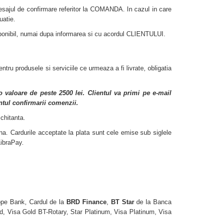
sajul de confirmare referitor la COMANDA. In cazul in care
atie.
sponibil, numai dupa informarea si cu acordul CLIENTULUI.
 produsele si serviciile ce urmeaza a fi livrate, obligatia
 valoare de peste 2500 lei. Clientul va primi pe e-mail
ntul confirmarii comenzii.
 chitanta.
ina. Cardurile acceptate la plata sunt cele emise sub siglele
ibraPay.
ope Bank, Cardul de la
BRD Finance
,
BT Star
de la Banca
ld, Visa Gold BT-Rotary, Star Platinum, Visa Platinum, Visa