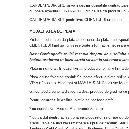
GARDENPEDIA SRL isi va indeplini obligatiile contractuale
nu poate executa CONTRACTUL din cauza ca produsul nu e
GARDENPEDIA SRL poate livra CLIENTULUI un produs similar a
MODALITATEA DE PLATA
Pretul, modalitatea de plata si termenul de plata sunt spe
CLIENTULUI fiind sa furnizeze toate informatiile necesare emi
Nota: Gardenpedia.ro isi rezerva dreptul de a solicita
factura proforma in baza careia va achita valoarea ava
Plata in numerar: In cazul livrarii produsului printr-o firma d
Plata online folosind cardul: Se poate efectua plata online 
VISA (Classic si Electron) si MASTERCARD(inclusiv Maestr
Gardenpedia pune la dispozitia dvs. produse de gradina cu pl
Pentru
comenzile online
, platile se pot face astfel:
* cu cardul dvs. Visa si Mastercard/Maestro
* cu cardul pentru achizitionarea produselor in 6 rate cu 
Transilvania ce include urmatoarele tipuri de carduri: Sta
Business Gold Credit Card si Visa Business Silver Credit 