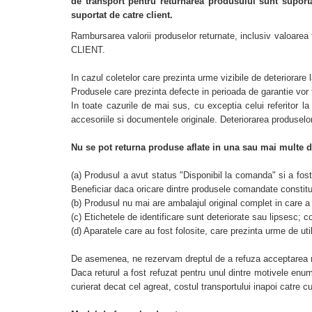
de transport pentru returnarea produsului sunt suporta
suportat de catre client.
Rambursarea valorii produselor returnate, inclusiv valoarea 
CLIENT.
In cazul coletelor care prezinta urme vizibile de deteriorare 
Produsele care prezinta defecte in perioada de garantie vor f
In toate cazurile de mai sus, cu exceptia celui referitor la 
accesoriile si documentele originale. Deteriorarea produselor
Nu se pot returna produse aflate in una sau mai multe di
(a) Produsul a avut status "Disponibil la comanda" si a fost
Beneficiar daca oricare dintre produsele comandate constit
(b) Produsul nu mai are ambalajul original complet in care a f
(c) Etichetele de identificare sunt deteriorate sau lipsesc; c
(d) Aparatele care au fost folosite, care prezinta urme de uti
De asemenea, ne rezervam dreptul de a refuza acceptarea retu
Daca returul a fost refuzat pentru unul dintre motivele enum
curierat decat cel agreat, costul transportului inapoi catre 