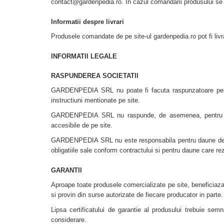
contact@gardenpedia.ro. In cazul comandarii produsului se
Informatii despre livrari
Produsele comandate de pe site-ul gardenpedia.ro pot fi livr
INFORMATII LEGALE
RASPUNDEREA SOCIETATII
GARDENPEDIA SRL nu poate fi facuta raspunzatoare pentru n
instructiuni mentionate pe site.
GARDENPEDIA SRL nu raspunde, de asemenea, pentru prejudi
accesibile de pe site.
GARDENPEDIA SRL nu este responsabila pentru daune de ori
obligatiile sale conform contractului si pentru daune care rezu
GARANTII
Aproape toate produsele comercializate pe site, beneficiaza d
si provin din surse autorizate de fiecare producator in parte.
Lipsa certificatului de garantie al produsului trebuie se
considerare.