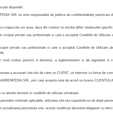
ocului disponibil.
ENPEDIA SRL nu este responsabila de politica de confidentialitate practicata
 cu majuscule vor avea, daca din context nu rezulta altfel, intelesurile specific
n scopuri private sau profesionale si care a acceptat Conditiile de Utilizare a
opuri private sau profesionale si care a acceptat Conditiile de Utilizare ale
nda.
r-un mod contrar practicii in domeniu, a reglementarilor si ale legislatiei i
a urmare a accesarii site-ului de catre un CLIENT, ce intervine ca forma d
GARDENPEDIA SRL, prin care aceasta este de acord sa livreze CLIENTULUI p
u atentie termenii si conditiile de utilizare urmatoare.
prevederi minimale aplicabile, utilizarea site-ului supunindu-se de drept prevede
prin actualizarea prezentului site, aceste modificari devenind obligatorii cu ef