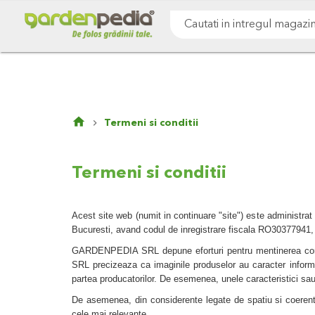
Mergeti
Cultivare sol
Gazon & iarba
Pomi & arbust
la
Continut
Cauta
Termeni si conditii
Termeni si conditii
Acest site web (numit in continuare "site") este administ
Bucuresti, avand codul de inregistrare fiscala RO30377941, i
GARDENPEDIA SRL depune eforturi pentru mentinerea corecti
SRL precizeaza ca imaginile produselor au caracter informativ
partea producatorilor. De esemenea, unele caracteristici sa
De asemenea, din considerente legate de spatiu si coerenta
cele mai relevante.