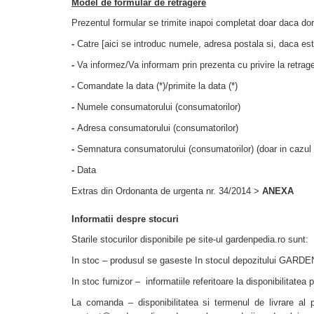
Model de formular de retragere
Prezentul formular se trimite inapoi completat doar daca dorit
-
Catre [aici se introduc numele, adresa postala si, daca e
-
Va informez/Va informam prin prezenta cu privire la retrage
-
Comandate la data (*)/primite la data (*)
-
Numele consumatorului (consumatorilor)
-
Adresa consumatorului (consumatorilor)
-
Semnatura consumatorului (consumatorilor) (doar in cazul in
-
Data
Extras din Ordonanta de urgenta nr. 34/2014 >
ANEXA
Informatii despre stocuri
Starile stocurilor disponibile pe site-ul gardenpedia.ro sunt:
In stoc – produsul se gaseste In stocul depozitului GAR
In stoc furnizor – informatiile referitoare la disponibilitatea 
La comanda – disponibilitatea si termenul de livrare al