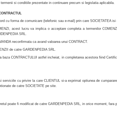
rmenii si conditiile prezentate in continuare precum si legislatia aplicabila.
 CONTRACTUL
d cu forma de comunicare (telefonic sau e-mail) prin care SOCIETATEA isi de
I, acest lucru va implica o acceptare completa a termenilor COMENZII
GARDENPEDIA SRL.
MANDA neconfirmata ca avand valoarea unui CONTRACT.
OMENZII de catre GARDENPEDIA SRL.
a la baza CONTRACTULUI astfel incheiat, in completarea acestora fiind Cer
 serviciile cu privire la care CLIENTUL si-a exprimat optiunea de cumparar
ntionate de catre SOCIETATE pe site.
 Pretul poate fi modificat de catre GARDENPEDIA SRL, in orice moment, fara pr