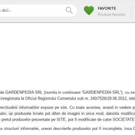
favorite
i
Pompe
Irigatii
Iazuri
Pulverizare
Piscin
CAUTA
FAVORITE
Produse favorite
rat de GARDENPEDIA SRL (numita in continuare “GARDENPEDIA SRL”), cu sediul 
nregistrata la Oficiul Registrului Comertului sub nr. J40/7526/29.06.2012, tel
tudinii informatiilor expuse pe site. Cu toate acestea, avand in vedere p
, iar produsele livrate pot diferi de imagini in orice mod, datorita modificarii 
u pretul produselor prezentate pe SITE, pot fi modificate de catre SOCIETATE 
 structurii informatiei, uneori descrierile produselor pot fi incomplete, in