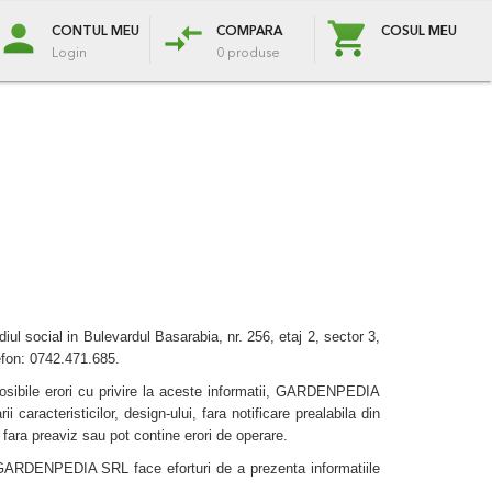
Blog
Oferte Speciale
person
compare_arrows
e
Protectie plante
Flori & plante
Zapada
CONTUL MEU
COMPARA
COSUL MEU
Login
0 produse
social in Bulevardul Basarabia, nr. 256, etaj 2, sector 3,
efon: 0742.471.685.
osibile erori cu privire la aceste informatii, GARDENPEDIA
caracteristicilor, design-ului, fara notificare prealabila din
fara preaviz sau pot contine erori de operare.
sa GARDENPEDIA SRL face eforturi de a prezenta informatiile