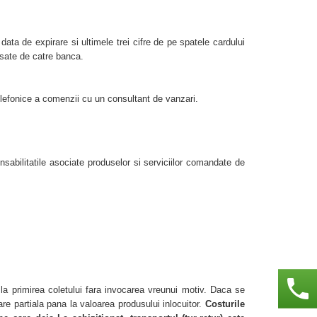
 data de expirare si ultimele trei cifre de pe spatele cardului
esate de catre banca.
lefonice a comenzii cu un consultant de vanzari.
ilitatile asociate produselor si serviciilor comandate de
phone
e la primirea coletului fara invocarea vreunui motiv. Daca se
re partiala pana la valoarea produsului inlocuitor.
Costurile