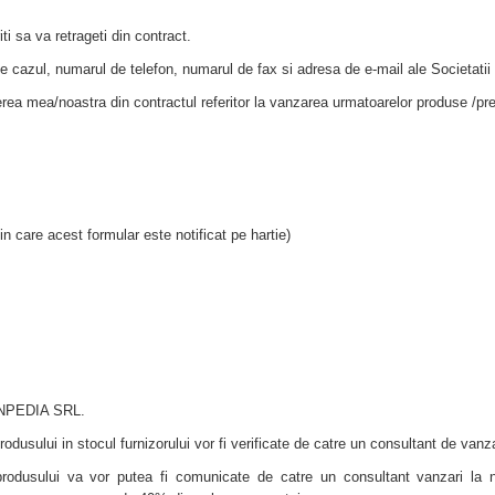
i sa va retrageti din contract.
ste cazul, numarul de telefon, numarul de fax si adresa de e-mail ale Societ
rea mea/noastra din contractul referitor la vanzarea urmatoarelor produse /pre
 care acest formular este notificat pe hartie)
DENPEDIA SRL.
produsului in stocul furnizorului vor fi verificate de catre un consultant de vanza
 produsului va vor putea fi comunicate de catre un consultant vanzari la