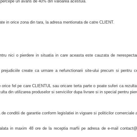
 percepe un avans de 40% din valoarea acestuia.
ate in orice zona din tara, la adresa mentionata de catre CLIENT.
ici o pierdere in situatia in care aceasta este cauzata de nerespectarea 
ciile create ca urmare a nefunctionarii site-ului precum si pentru cele 
ce fel pe care CLIENTUL sau oricare terta parte o poate suferi ca rezultat
lta din utilizarea produselor si serviciilor dupa livrare si in special pentru pie
e conditii de garantie conform legislatiei in vigoare si politicilor comerciale a
mnalata in maxim 48 ore de la receptia marfii pe adresa de e-mail contact@g