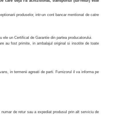
are deja l-a achizitionat, transportul (tur-retur) este
eptionarii produselor, intr-un cont bancar mentionat de catre
u ele un Certificat de Garantie din partea producatorului.
re au fost primite, in ambalajul original si insotite de toate
ns, in termenii agreati de parti. Furnizorul il va informa pe
l numar de retur sau a expediat produsul prin alt serviciu de