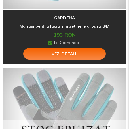
GARDENA
Manusi pentru lucrari intretinere arbusti 8/M
193 RON
La Comanda
VEZI DETALII