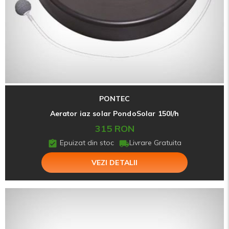
PONTEC
Aerator iaz solar PondoSolar 150l/h
315 RON
Epuizat din stoc
Livrare Gratuita
VEZI DETALII