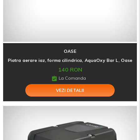
OASE
Piatra aerare iaz, forma cilindrica, AquaOxy Bar L, Oase
140 RON
La Comanda
VEZI DETALII