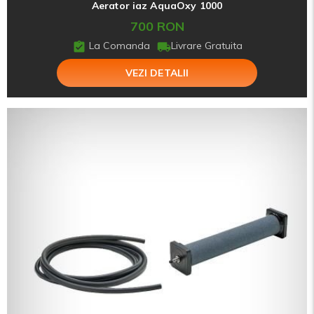
Aerator iaz AquaOxy 1000
700 RON
La Comanda
Livrare Gratuita
VEZI DETALII