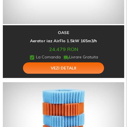
OASE
Aerator iaz AirFlo 1.5kW 165m3/h
24.479 RON
La Comanda
Livrare Gratuita
VEZI DETALII