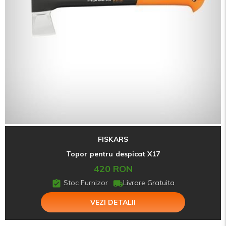
FISKARS
Topor pentru despicat X17
420 RON
Stoc Furnizor
Livrare Gratuita
VEZI DETALII