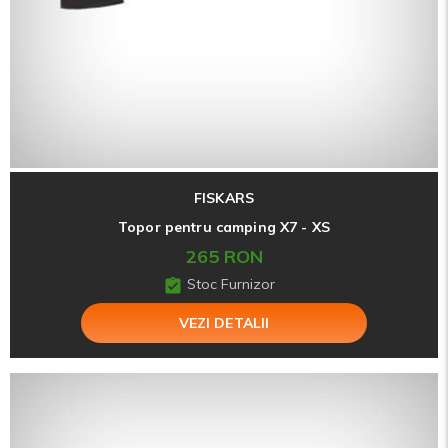
FISKARS
Topor pentru camping X7 - XS
265 RON
Stoc Furnizor
VEZI DETALII