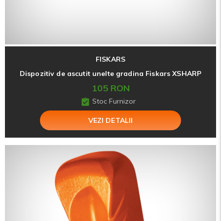
FISKARS
Dispozitiv de ascutit unelte gradina Fiskars XSHARP
105 RON
Stoc Furnizor
VEZI DETALII