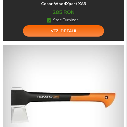
Cosor WoodXpert XA3
285 RON
Stoc Furnizor
VEZI DETALII