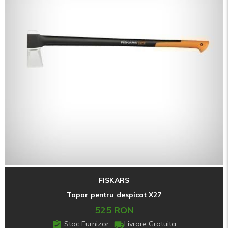
FISKARS
Topor pentru despicat X27
525 RON
Stoc Furnizor
Livrare Gratuita