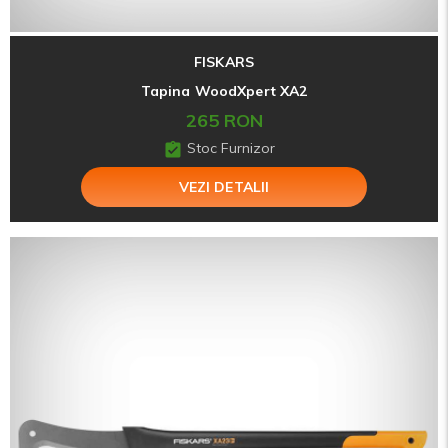
FISKARS
Tapina WoodXpert XA2
265 RON
Stoc Furnizor
VEZI DETALII