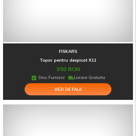
FISKARS
Topor pentru despicat X11
350 RON
Stoc Furnizor
Livrare Gratuita
VEZI DETALII