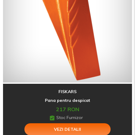
FISKARS
Pana pentru despicat
217 RON
Stoc Furnizor
VEZI DETALII