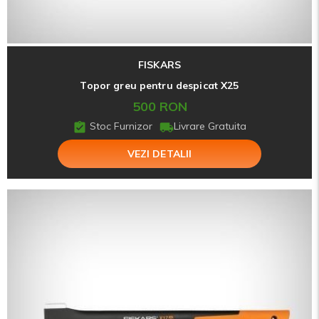
FISKARS
Topor greu pentru despicat X25
500 RON
Stoc Furnizor
Livrare Gratuita
VEZI DETALII