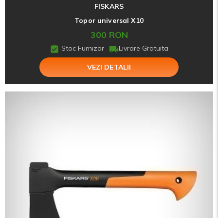
FISKARS
Topor universal X10
300 RON
Stoc Furnizor
Livrare Gratuita
VEZI DETALII