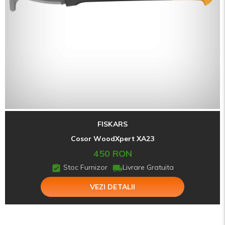
FISKARS
Cosor WoodXpert XA23
450 RON
Stoc Furnizor
Livrare Gratuita
VEZI DETALII