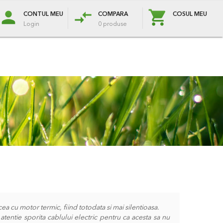
Blog
Oferte Speciale
person
compare_arrows
e
Protectie plante
Flori & plante
Zapada
CONTUL MEU
COMPARA
COSUL MEU
Login
0 produse
ea cu motor termic, fiind totodata si mai silentioasa.
tentie sporita cablului electric pentru ca acesta sa nu