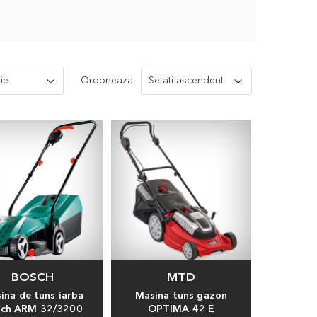
Ordoneaza
BOSCH
MTD
ina de tuns iarba
Masina tuns gazon
sch ARM 32/3200
OPTIMA 42 E