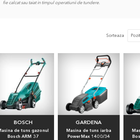
fie calcat sau taiat in timpul operatiunii de tundere.
Sorteaza
BOSCH
GARDENA
asina de tuns gazonul
Masina de tuns iarba
Mas
Bosch ARM 37
PowerMax 1400/34
Bo