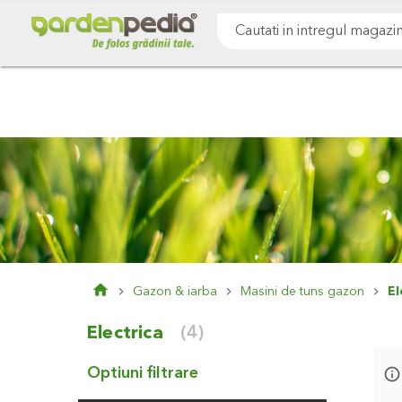
Mergeti
Cultivare sol
Gazon & iarba
Pomi & arbust
la
Continut
Cauta
Gazon & iarba
Masini de tuns gazon
El
Electrica
(4)
Optiuni filtrare