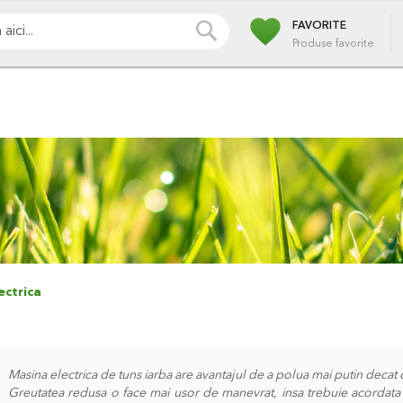
favorite
i
Pompe
Irigatii
Iazuri
Pulverizare
Piscin
CAUTA
FAVORITE
Produse favorite
ectrica
Masina electrica de tuns iarba are avantajul de a polua mai putin decat c
Greutatea redusa o face mai usor de manevrat, insa trebuie acordata a