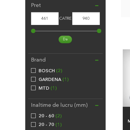
Pret
461
CATRE
940
Da
Brand
BOSCH
2
GARDENA
1
MTD
1
Inaltime de lucru (mm)
20 - 60
2
M
20 - 70
1