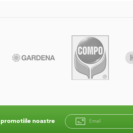
Aboneaza-
e promotiile noastre
te
la