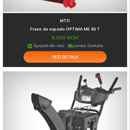
MTD
Freza de zapada OPTIMA ME 66 T
9.950 RON
Epuizat din stoc
Livrare Gratuita
VEZI DETALII