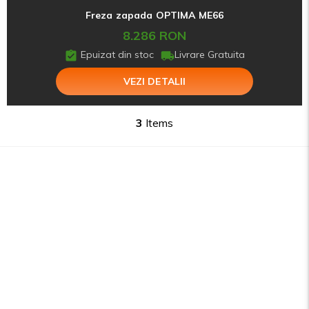
Freza zapada OPTIMA ME66
8.286 RON
Epuizat din stoc
Livrare Gratuita
VEZI DETALII
3
Items