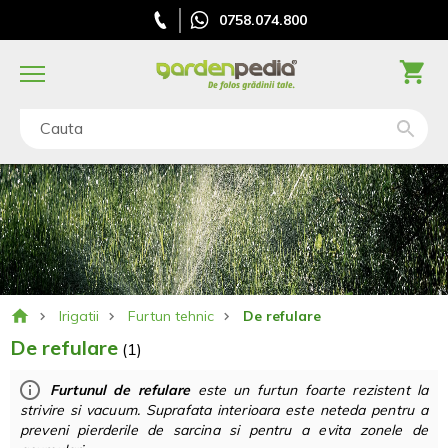
0758.074.800
Cauta
Irigatii
Furtun tehnic
De refulare
De refulare
(1)
Furtunul de refulare
este un furtun foarte rezistent la
strivire si vacuum. Suprafata interioara este neteda pentru a
preveni pierderile de sarcina si pentru a evita zonele de