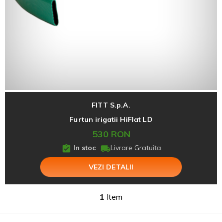
FITT S.p.A.
Furtun irigatii HiFlat LD
530 RON
In stoc
Livrare Gratuita
VEZI DETALII
1
Item