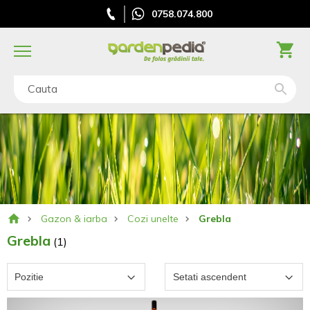
0758.074.800
Cauta
Gazon & iarba
Cozi unelte
Grebla
Grebla
(1)