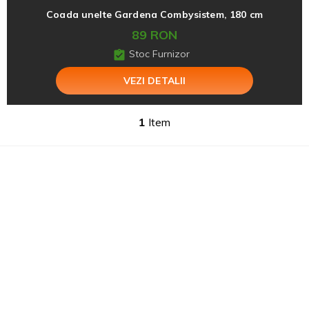
Coada unelte Gardena Combysistem, 180 cm
89 RON
Stoc Furnizor
VEZI DETALII
1
Item