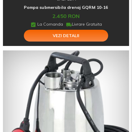
Pompa submersibila drenaj GQRM 10-16
2.450 RON
La Comanda
Livrare Gratuita
VEZI DETALII