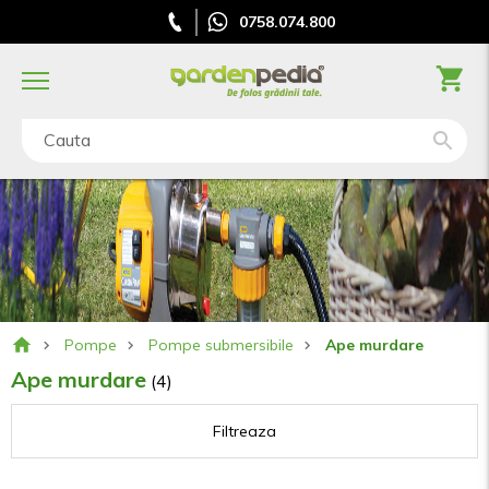
0758.074.800
Cauta
Pompe
Pompe submersibile
Ape murdare
Ape murdare
(4)
Filtreaza