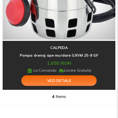
CALPEDA
Pompa drenaj ape murdare GXVM 25-8 GF
1.650 RON
La Comanda
Livrare Gratuita
VEZI DETALII
4
Items