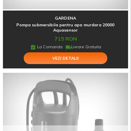
GARDENA
Pompa submersibila pentru apa murdara 20000
Aquasensor
715 RON
La Comanda
Livrare Gratuita
VEZI DETALII