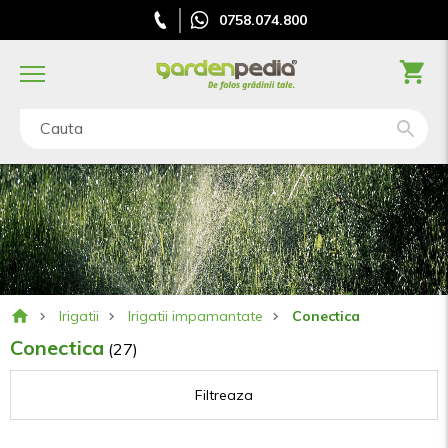
0758.074.800
Cauta
Irigatii
Irigatii impamantate
Conectica
Conectica
(27)
Filtreaza