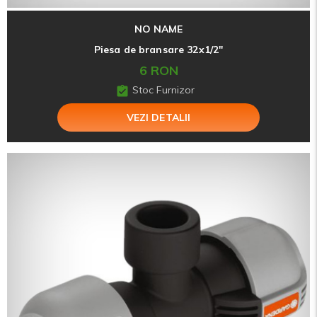
NO NAME
Piesa de bransare 32x1/2"
6 RON
Stoc Furnizor
VEZI DETALII