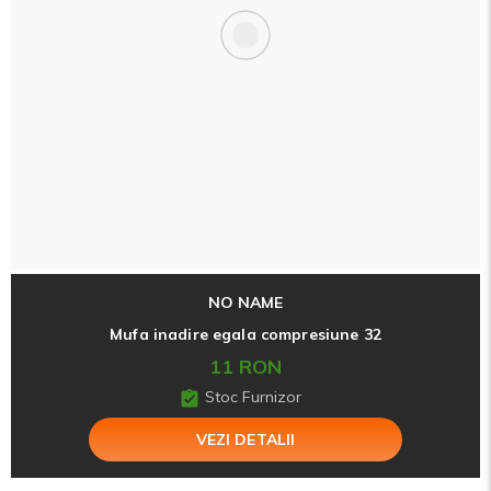
NO NAME
Mufa inadire egala compresiune 32
11 RON
Stoc Furnizor
VEZI DETALII