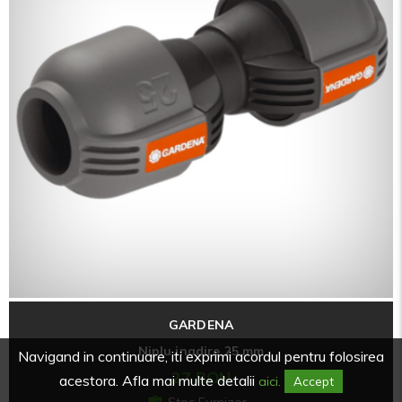
GARDENA
Niplu inadire 25 mm
Navigand in continuare, iti exprimi acordul pentru folosirea
27 RON
acestora. Afla mai multe detalii
aici.
Accept