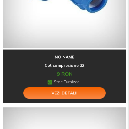
NO NAME
Cot compresiune 32
9 RON
Stoc Furnizor
VEZI DETALII