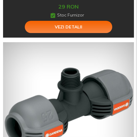
29 RON
Stoc Furnizor
VEZI DETALII