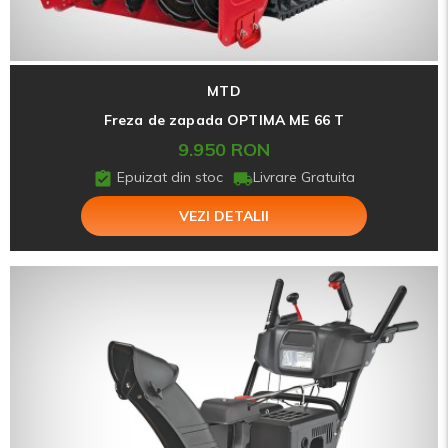
MTD
Freza de zapada OPTIMA ME 66 T
9.950 RON
Epuizat din stoc
Livrare Gratuita
VEZI DETALII