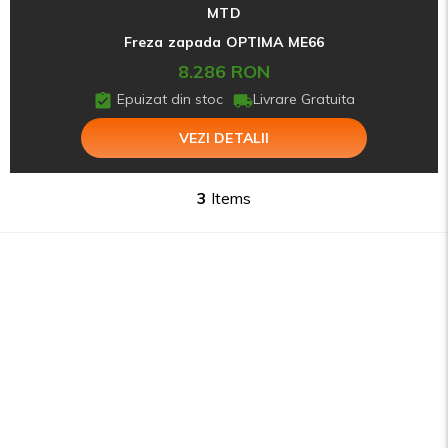
MTD
Freza zapada OPTIMA ME66
8.286 RON
Epuizat din stoc
Livrare Gratuita
VEZI DETALII
3
Items