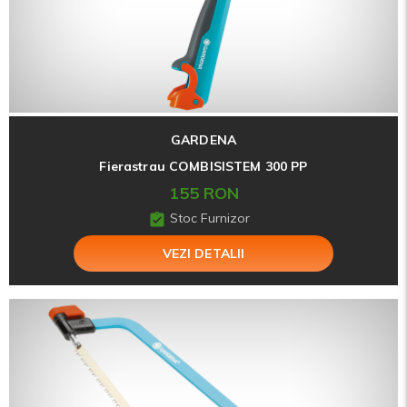
GARDENA
Fierastrau COMBISISTEM 300 PP
155 RON
Stoc Furnizor
VEZI DETALII