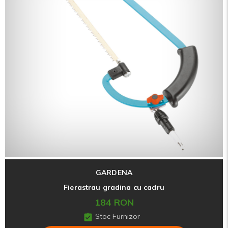
GARDENA
Fierastrau gradina cu cadru
184 RON
Stoc Furnizor