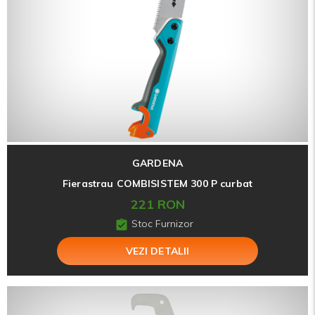
GARDENA
Fierastrau COMBISISTEM 300 P curbat
221 RON
Stoc Furnizor
VEZI DETALII