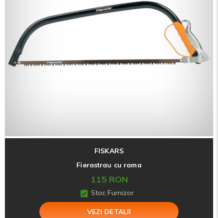
FISKARS
Fierastrau cu rama
115 RON
Stoc Furnizor
VEZI DETALII