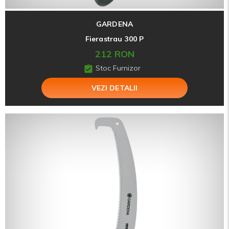
GARDENA
Fierastrau 300 P
212 RON
Stoc Furnizor
VEZI DETALII