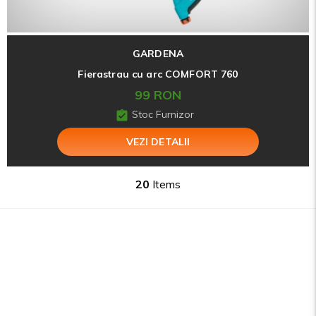
GARDENA
Fierastrau cu arc COMFORT 760
99 RON
Stoc Furnizor
VEZI DETALII
20
Items