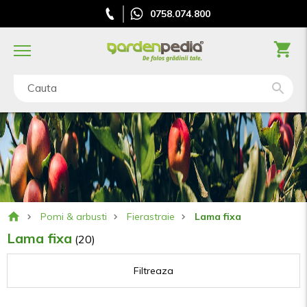
0758.074.800
Cauta
Pomi & arbusti
Fierastraie
Lama fixa
Lama fixa
(20)
Filtreaza