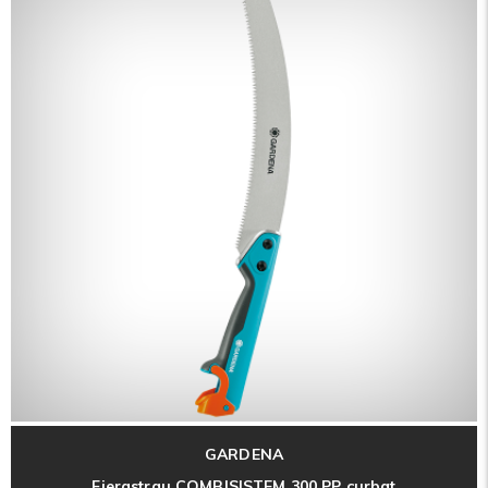
GARDENA
Fierastrau COMBISISTEM 300 PP curbat