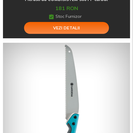
181 RON
Stoc Furnizor
VEZI DETALII