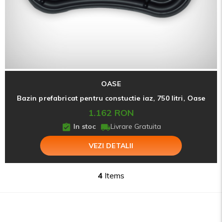
OASE
Bazin prefabricat pentru constuctie iaz, 750 litri, Oase
1.162 RON
In stoc
Livrare Gratuita
VEZI DETALII
4
Items