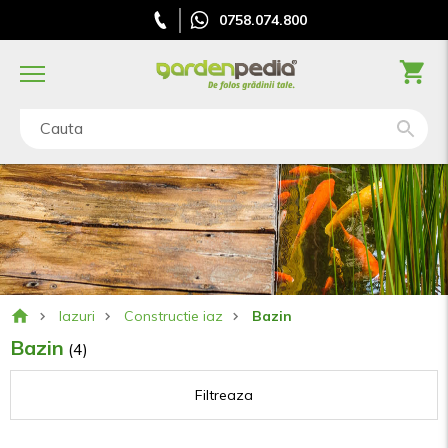
0758.074.800
Cauta
Iazuri
Constructie iaz
Bazin
Bazin
(4)
Filtreaza