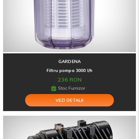
GARDENA
Filtru pompa 3000 l/h
236 RON
Stoc Furnizor
VEZI DETALII