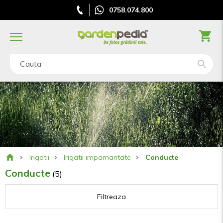
0758.074.800
Cauta
Irigatii
Irigatii impamantate
Conducte
Conducte
(5)
Filtreaza