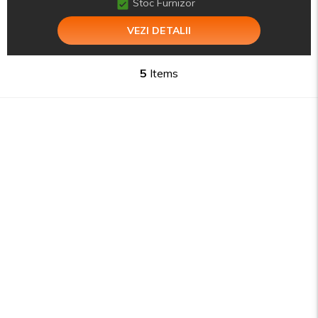
Stoc Furnizor
VEZI DETALII
5
Items