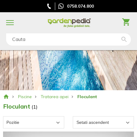
0758.074.800
Cauta
Piscine
Tratarea apei
Floculant
Floculant
(1)