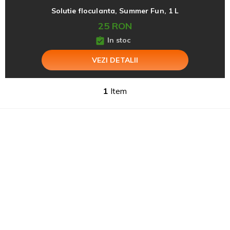
Solutie floculanta, Summer Fun, 1 L
25 RON
In stoc
VEZI DETALII
1
Item