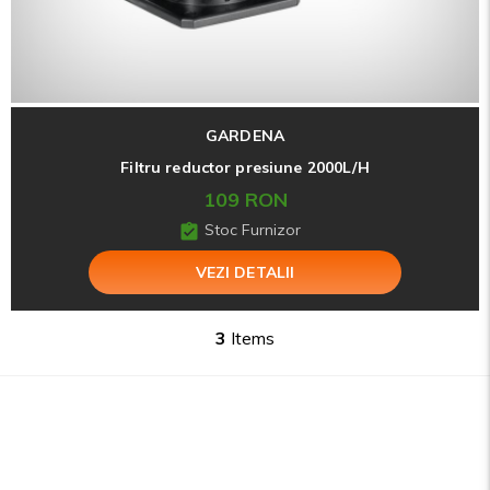
GARDENA
Filtru reductor presiune 2000L/H
109 RON
Stoc Furnizor
VEZI DETALII
3
Items