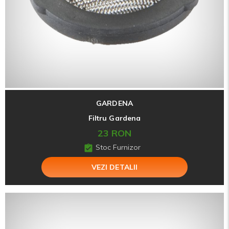
GARDENA
Filtru Gardena
23 RON
Stoc Furnizor
VEZI DETALII