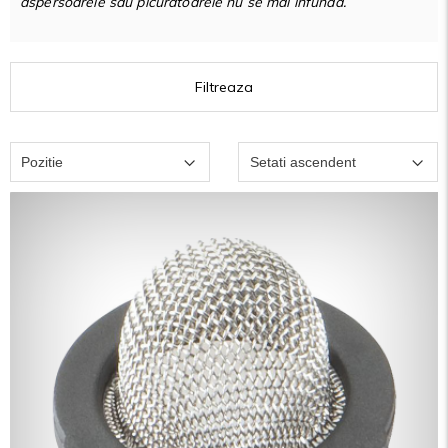
aspersoarele sau picuratoarele nu se mai infunda.
Filtreaza