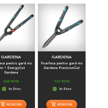
GARDENA
GARDENA
eca pentru gard viu
Foarfeca pentru gard viu
 in 1 EnergyCut
Gardena PrecisionCut
Gardena
268 RON
167 RON
assignment_turned_in
assignment_turned_in