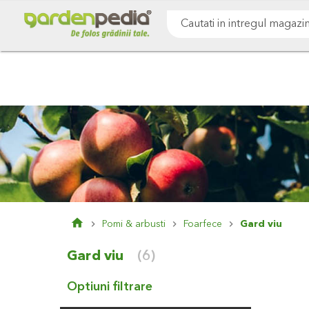
Mergeti
Cultivare sol
Gazon & iarba
Pomi & arbust
la
Continut
Cauta
Pomi & arbusti
Foarfece
Gard viu
Gard viu
(6)
Optiuni filtrare