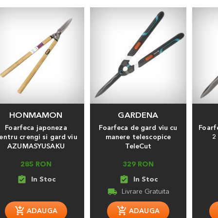
HONMAMON
GARDENA
Foarfeca japoneza
Foarfeca de gard viu cu
Foarf
entru crengi si gard viu
manere telescopice
2
AZUMASYUSAKU
TeleCut
285 RON
329 RON
assignment_turned_in
assignment_turned_in
local_shipping