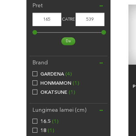
Pret
165
CATRE
539
Da
Brand
GARDENA
4
HONMAMON
1
p
OKATSUNE
1
Lungimea lamei (cm)
16.5
1
18
1