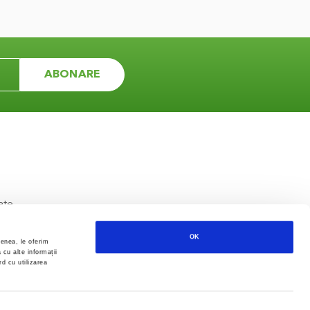
ABONARE
ate
OK
menea, le oferim
 cu alte informații
rd cu utilizarea