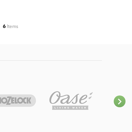
6
Items