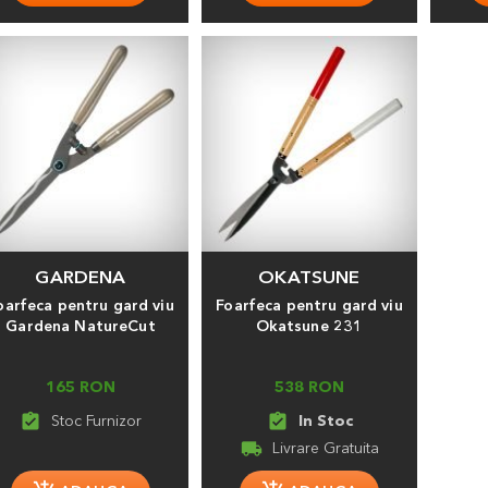
GARDENA
OKATSUNE
oarfeca pentru gard viu
Foarfeca pentru gard viu
Gardena NatureCut
Okatsune 231
165 RON
538 RON
assignment_turned_in
assignment_turned_in
local_shipping