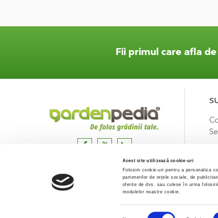
Fii primul care afla d
S
Co
Se
Acest site utilizează cookie-uri
Folosim cookie-uri pentru a personaliza con
partenerilor de rețele sociale, de publicita
oferite de dvs. sau culese în urma folosirii
modulelor noastre cookie.
Selecția