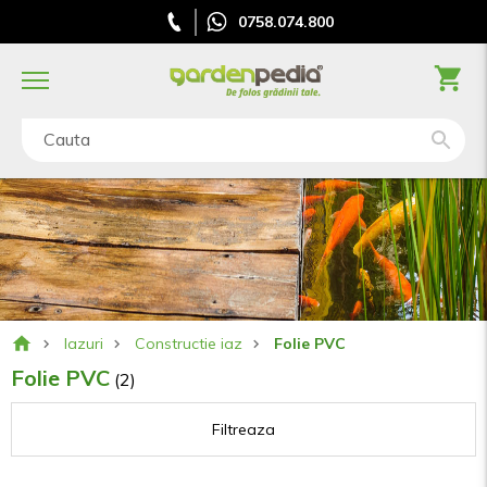
0758.074.800
Cauta
Iazuri
Constructie iaz
Folie PVC
Folie PVC
(2)
Filtreaza