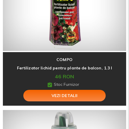
COMPO
Fertilizator lichid pentru plante de balcon, 1.3 l
46 RON
Stoc Furnizor
VEZI DETALII