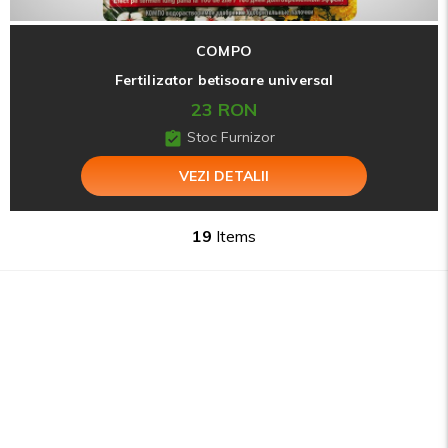
COMPO
Fertilizator betisoare universal
23 RON
Stoc Furnizor
VEZI DETALII
19
Items