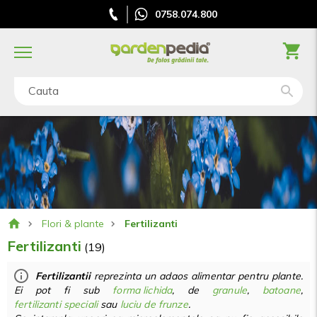
0758.074.800
Cauta
Flori & plante
Fertilizanti
Fertilizanti
(19)
Fertilizantii
reprezinta un adaos alimentar pentru plante.
Ei pot fi sub
f
orma lichida
, de
granule
,
batoane
,
fertilizanti speciali
sau
luciu de frunze
.