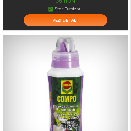
36 RON
Stoc Furnizor
VEZI DETALII