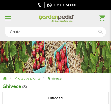
0758.074.800
Cauta
Protectie plante
Ghivece
Ghivece
(8)
Filtreaza