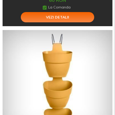
60 RON
La Comanda
VEZI DETALII