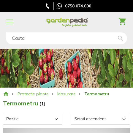
0758.074.800
Cauta
Protectie plante
Masurare
Termometru
Termometru
(1)