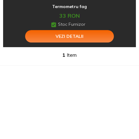
Termometru fag
33 RON
Stoc Furnizor
VEZI DETALII
1
Item