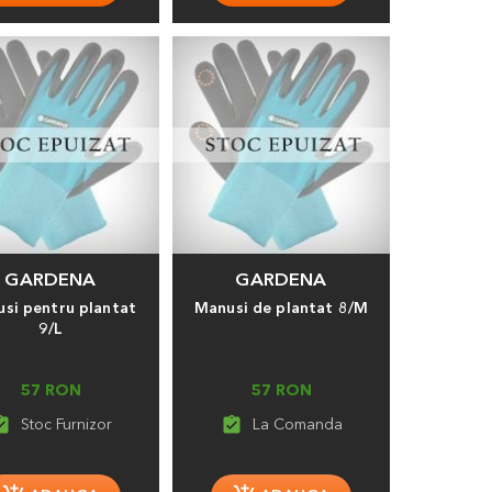
GARDENA
GARDENA
si pentru plantat
Manusi de plantat 8/M
9/L
57 RON
57 RON
_turned_in
assignment_turned_in