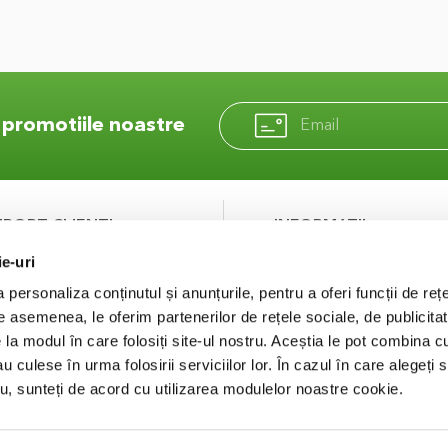
Aboneaza-
e promotiile noastre
te
la
Newsletter
UPORT CLIENTI
INFORMATII
ie-uri
ntact
Despre noi
curitatea platilor
Termeni si Conditii
personaliza conținutul și anunțurile, pentru a oferi funcții de rețe
Politica de Confidentialit
De asemenea, le oferim partenerilor de rețele sociale, de publicitat
Puncte de fidelizare
e la modul în care folosiți site-ul nostru. Aceștia le pot combina c
FAQ
au culese în urma folosirii serviciilor lor. În cazul în care alegeți 
Concurs
tru, sunteți de acord cu utilizarea modulelor noastre cookie.