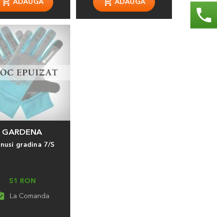
phone
GARDENA
nusi gradina 7/S
51 RON
t_turned_in