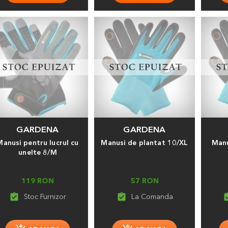
GARDENA
GARDENA
Manusi pentru lucrul cu
Manusi de plantat 10/XL
Manu
unelte 8/M
119 RON
57 RON
assignment_turned_in
assignment_turned_in
assignment