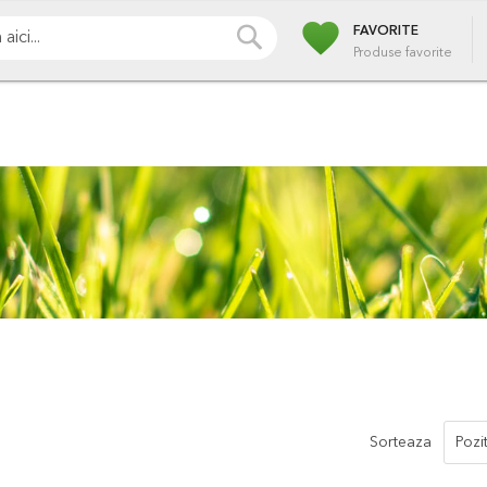
favorite
i
Pompe
Irigatii
Iazuri
Pulverizare
Piscin
CAUTA
FAVORITE
Produse favorite
Sorteaza