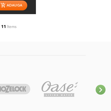
11
Items