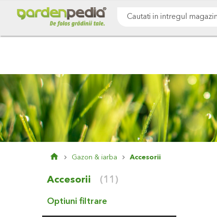
Mergeti
Cultivare sol
Gazon & iarba
Pomi & arbust
la
Continut
Cauta
Gazon & iarba
Accesorii
Accesorii
(11)
Optiuni filtrare