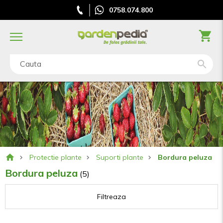
0758.074.800
Cauta
Protectie plante
Suporti plante
Bordura peluza
Bordura peluza
(5)
Filtreaza