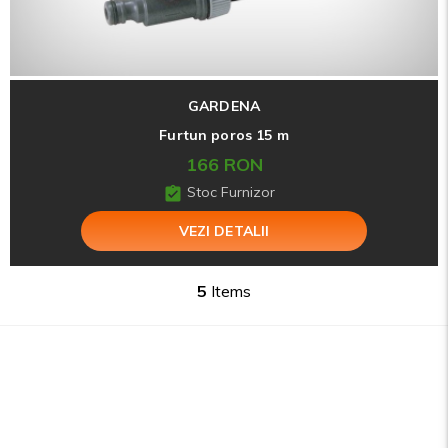
GARDENA
Furtun poros 15 m
166 RON
Stoc Furnizor
VEZI DETALII
5
Items