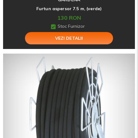
Furtun aspersor 7.5 m, (verde)
130 RON
Stoc Furnizor
VEZI DETALII