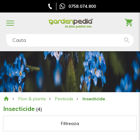
0758.074.800
Cauta
Flori & plante
Pesticide
Insecticide
Insecticide
(4)
Filtreaza