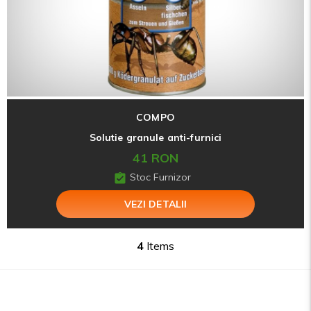
COMPO
Solutie granule anti-furnici
41 RON
Stoc Furnizor
VEZI DETALII
4
Items