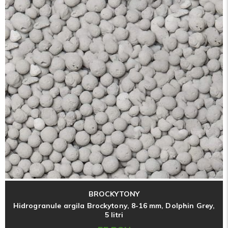
BROCKYTONY
Hidrogranule argila Brockytony, 8-16 mm, Dolphin Grey,
5 litri