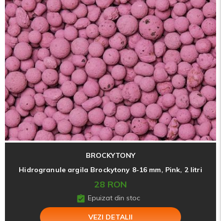
BROCKYTONY
Hidrogranule argila Brockytony 8-16 mm, Pink, 2 litri
28 RON
Epuizat din stoc
VEZI DETALII