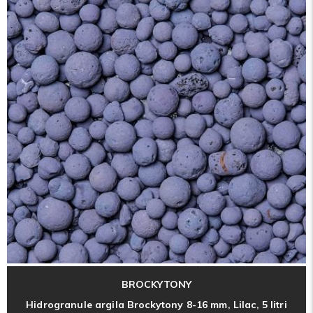
BROCKYTONY
Hidrogranule argila Brockytony 8-16 mm, Lilac, 5 litri