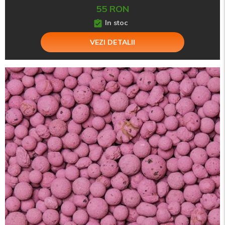
55 RON
In stoc
VEZI DETALII