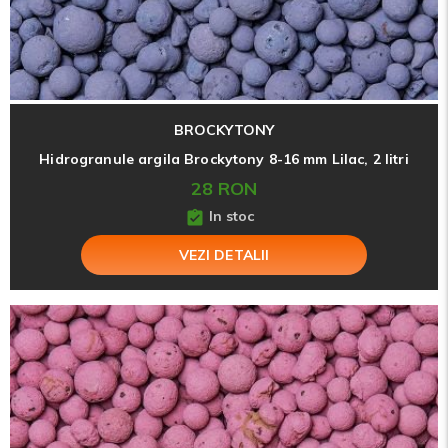
BROCKYTONY
Hidrogranule argila Brockytony 8-16 mm Lilac, 2 litri
28 RON
In stoc
VEZI DETALII