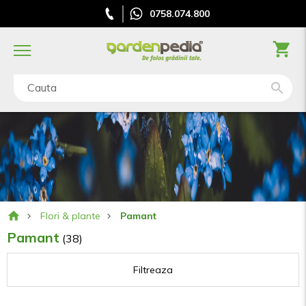
0758.074.800
Cauta
Flori & plante
Pamant
Pamant
(38)
Filtreaza