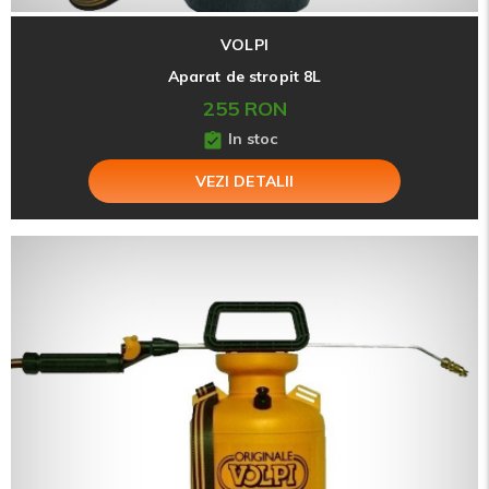
VOLPI
Aparat de stropit 8L
255 RON
In stoc
VEZI DETALII