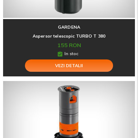
GARDENA
Aspersor telescopic TURBO T 380
155 RON
In stoc
VEZI DETALII