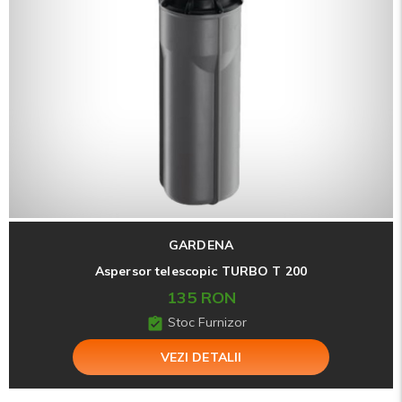
GARDENA
Aspersor telescopic TURBO T 200
135 RON
Stoc Furnizor
VEZI DETALII