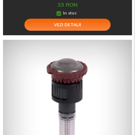
33 RON
In stoc
VEZI DETALII