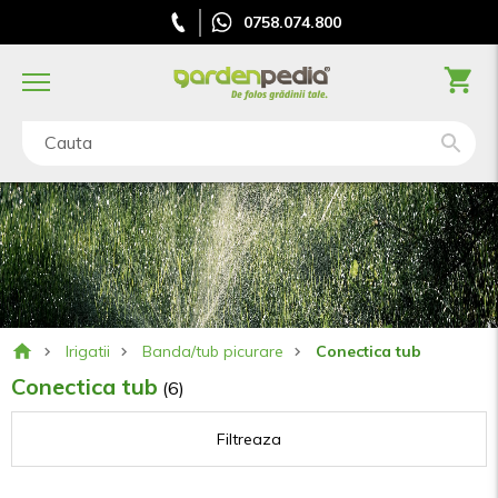
0758.074.800
Cauta
Irigatii
Banda/tub picurare
Conectica tub
Conectica tub
(6)
Filtreaza