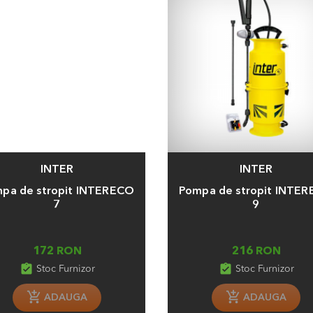
INTER
INTER
a
Adauga
pa de stropit INTERECO
Pompa de stropit INTE
7
9
172 RON
216 RON
assignment_turned_in
assignment_turned_in
Stoc Furnizor
Stoc Furnizor
ADAUGA
ADAUGA