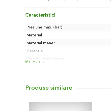
Caracteristici
Caracteristici
Presiune max. (bar)
Material
Material maner
Garantie
Tara de provenienta
Mai mult
Rezervor solutie (L)
Produse similare