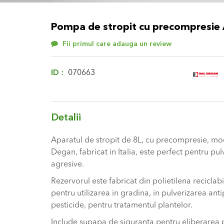
Skip
to
Pompa de stropit cu precompresie
the
beginning
Fii primul care adauga un review
of
the
images
ID
070663
gallery
Detalii
Aparatul de stropit de 8L, cu precompresie, m
Degan, fabricat in Italia, este perfect pentru pu
agresive.
Rezervorul este fabricat din polietilena reciclabi
pentru utilizarea in gradina, in pulverizarea anti
pesticide, pentru tratamentul plantelor.
Include supapa de siguranta pentru eliberarea p