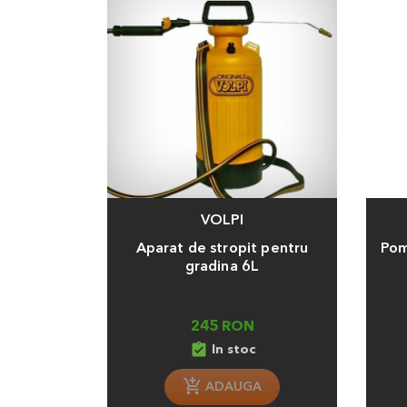
VOLPI
Adauga
Adaug
Aparat de stropit pentru
Pom
gradina 6L
245 RON
assignment_turned_in
In stoc
ADAUGA