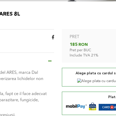
 ARES 8L
PRET
185 RON
Pret per BUC
Include TVA 21%
odel ARES, marca Dal
Alege plata cu cardul 
lverizarea lichidelor non
la, fapt ce il face adecvat
Plat
parazitare, fungicide,
resiunii.