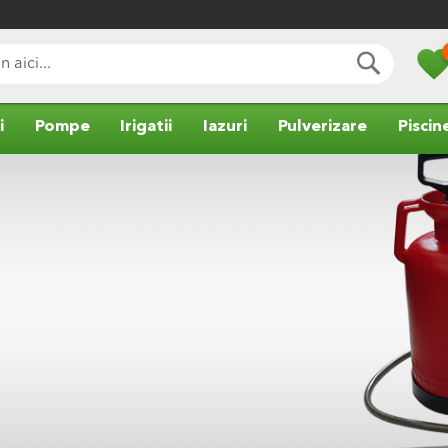
favori
CAUTA
i
Pompe
Irigatii
Iazuri
Pulverizare
Piscin