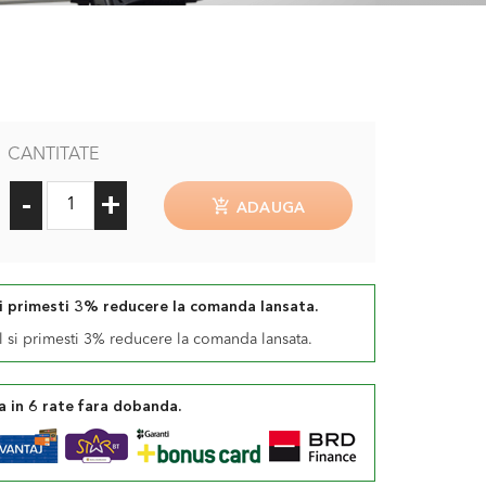
CANTITATE
-
+
ADAUGA
si primesti 3% reducere la comanda lansata.
a in 6 rate fara dobanda.