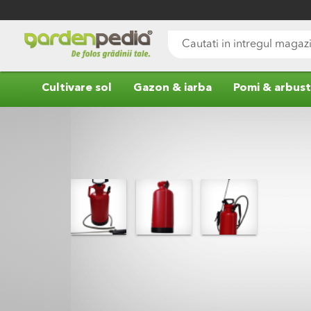
Mergeti
la
Continut
Cauta
Cultivare sol
Gazon & iarba
Pomi & arbust
Skip
to
the
end
of
the
images
gallery