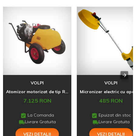
VOLPI
VOLPI
Atomizor motorizat de tip Roaba, Volpi AR252
7.125 RON
485 RON
La Comanda
Epuizat din stoc
Livrare Gratuita
Livrare Gratuita
VEZI DETALII
VEZI DETALII