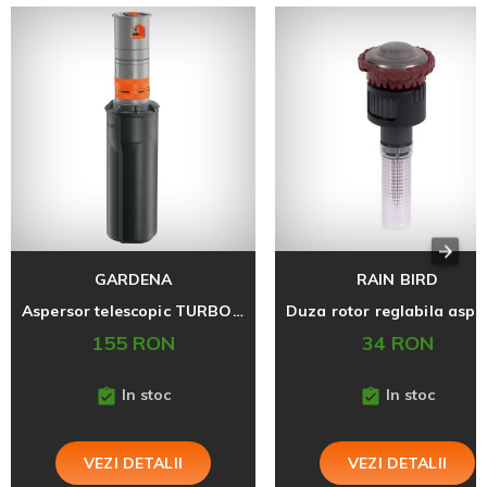
GARDENA
RAIN BIRD
Aspersor telescopic TURBO T 380
155 RON
34 RON
In stoc
In stoc
VEZI DETALII
VEZI DETALII