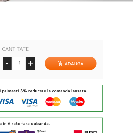
CANTITATE
-
+
ADAUGA
si primesti 3% reducere la comanda lansata.
a in 6 rate fara dobanda.