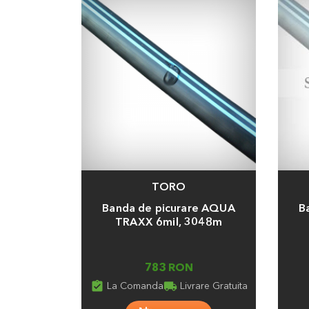
TORO
Adauga
Adaug
Banda de picurare AQUA
B
TRAXX 6mil, 3048m
783 RON
assignment_turned_in
local_shipping
La Comanda
Livrare Gratuita