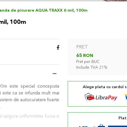
anda de picurare AQUA TRAXX 6 mil, 100m
mil, 100m
PRET
65 RON
Pret per BUC
Include TVA 21%
m este special conceputa
Alege plata cu cardul 
zi este ca se infunda mult mai
e sistem de autocuratare foarte
.
i asigura uniformitate buna si
Plat