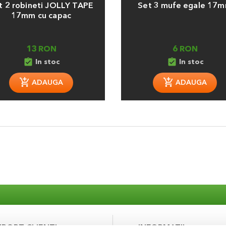
t 2 robineti JOLLY TAPE
Set 3 mufe egale 17
17mm cu capac
13 RON
6 RON
assignment_turned_in
assignment_turned_in
In stoc
In stoc
ADAUGA
ADAUGA