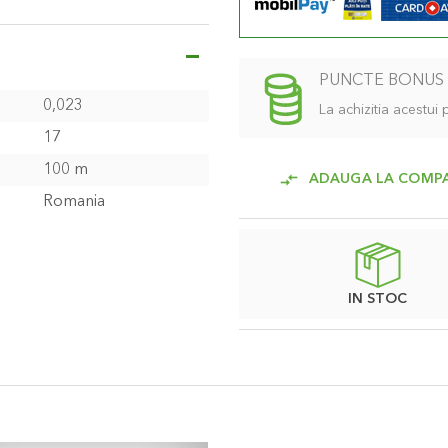
u a impiedica intruziunea
ara jet.
in zona radacinilor.
PUNCTE BONUS
0,023
La achizitia acestui
de apa si de energie ceea ce
17
100 m
ADAUGA LA COMP
Romania
IN STOC