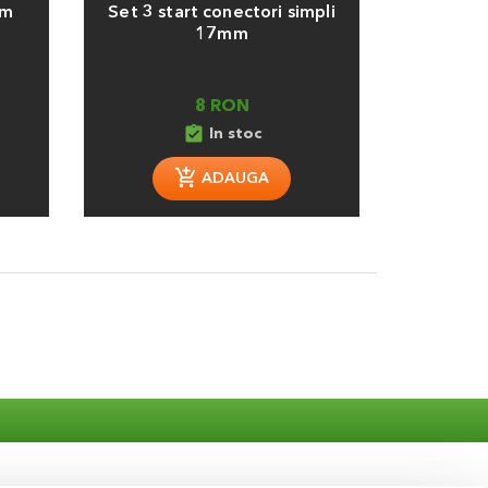
mm
Set 3 start conectori simpli
17mm
8 RON
assignment_turned_in
In stoc
ADAUGA