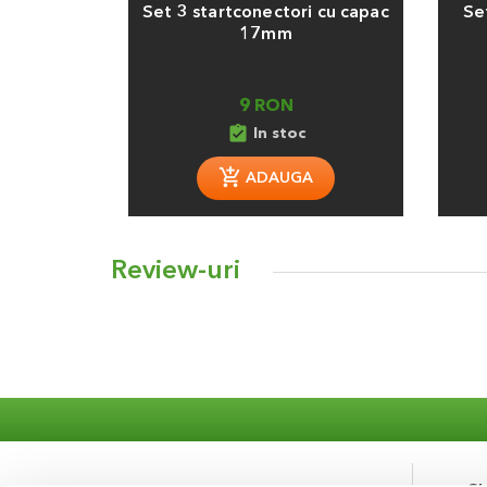
Set 3 startconectori cu capac
Se
17mm
9 RON
assignment_turned_in
In stoc
ADAUGA
Review-uri