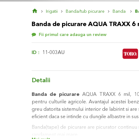
Skip
Irigatii
Banda/tub picurare
Banda
B
to
the
Banda de picurare AQUA TRAXX 6 
beginning
of
Fii primul care adauga un review
the
images
gallery
ID
11-003AU
Detalii
Banda de picurare
AQUA TRAXX 6 mil, 100
pentru culturile agricole. Avantajul acestei ben
greu datorita sistemului interior de labirint si ar
eficient daca se intinde cu dungile albastre in sus
Banda(tape) de picurare are picurator continuu s
randament mai mare.