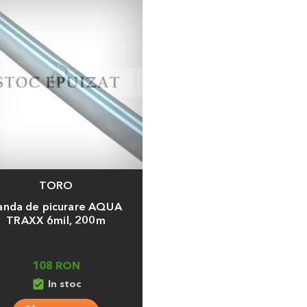
TORO
a
anda de picurare AQUA
TRAXX 6mil, 200m
108 RON
assignment_turned_in
In stoc