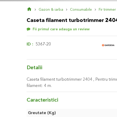
Skip
Gazon & iarba
Consumabile
Fir trimmer
to
the
Caseta filament turbotrimmer 240
beginning
of
Fii primul care adauga un review
the
images
gallery
ID
5367-20
Detalii
Caseta filament turbotrimmer 2404 , Pentru tri
filament: 4 m.
Caracteristici
Caracteristici
Greutate (Kg)