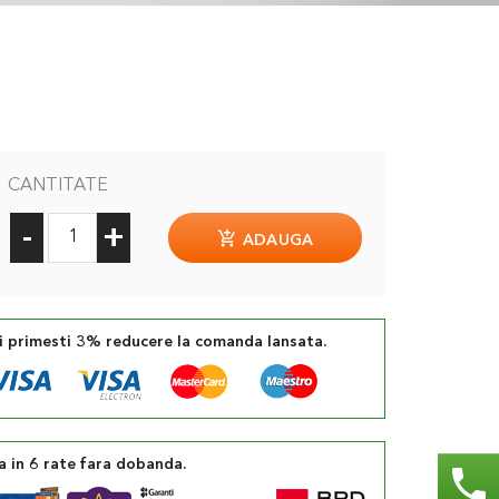
CANTITATE
-
+
ADAUGA
si primesti 3% reducere la comanda lansata.
a in 6 rate fara dobanda.
phone