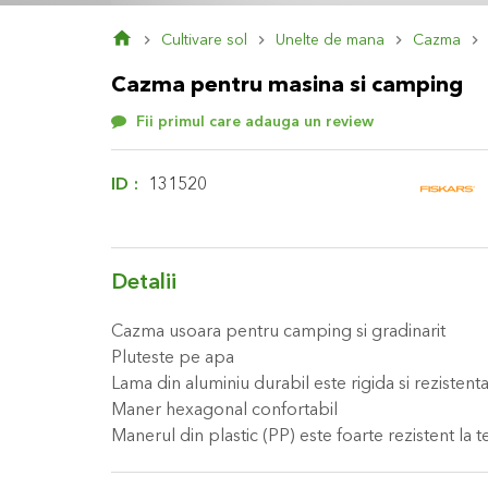
Skip
Cultivare sol
Unelte de mana
Cazma
to
the
Cazma pentru masina si camping
beginning
of
Fii primul care adauga un review
the
images
gallery
ID
131520
Detalii
Cazma usoara pentru camping si gradinarit
Pluteste pe apa
Lama din aluminiu durabil este rigida si rezistenta
Maner hexagonal confortabil
Manerul din plastic (PP) este foarte rezistent la