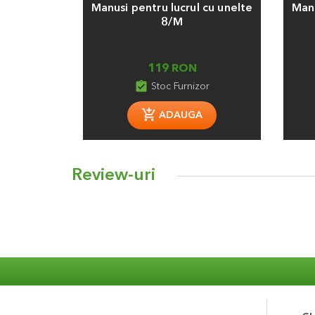
Manusi pentru lucrul cu unelte
Manu
8/M
119 RON
assignment_turned_in
Stoc Furnizor
ADAUGA
Review-uri