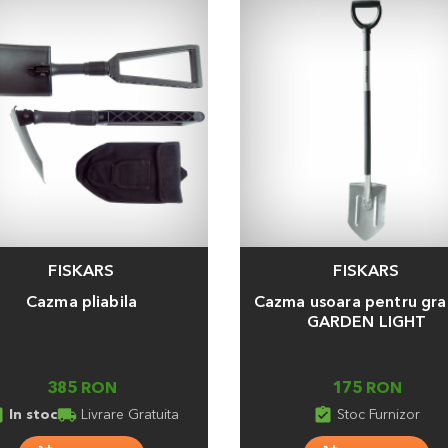
FISKARS
FISKARS
a
Adauga
Cazma pliabila
Cazma usoara pentru gra
GARDEN LIGHT
385 RON
175 RON
ed_in
local_shipping
assignment_turned_in
In stoc
Livrare Gratuita
Stoc Furnizor