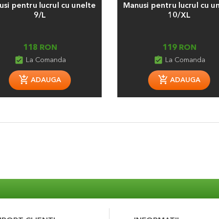
si pentru lucrul cu unelte
Manusi pentru lucrul cu u
9/L
10/XL
118 RON
119 RON
assignment_turned_in
assignment_turned_in
La Comanda
La Comanda
ADAUGA
ADAUGA