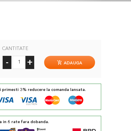
CANTITATE
-
+
ADAUGA
si primesti 3% reducere la comanda lansata.
a in 6 rate fara dobanda.