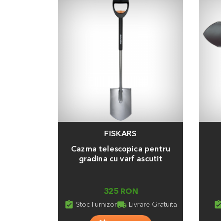
FISKARS
Adauga
Adaug
Cazma telescopica pentru
gradina cu varf ascutit
325 RON
assignment_turned_in
local_shipping
assignment_turn
Stoc Furnizor
Livrare Gratuita