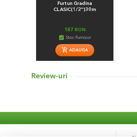
Furtun Gradina
CLASIC(1/2'')30m
187 RON
assignment_turned_in
Stoc Furnizor
ADAUGA
Review-uri