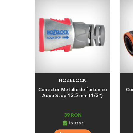
HOZELOCK
Adauga
Adaug
Conector Metalic de furtun cu
Co
Aqua Stop 12,5 mm (1/2'')
39 RON
assignment_turned_in
In stoc