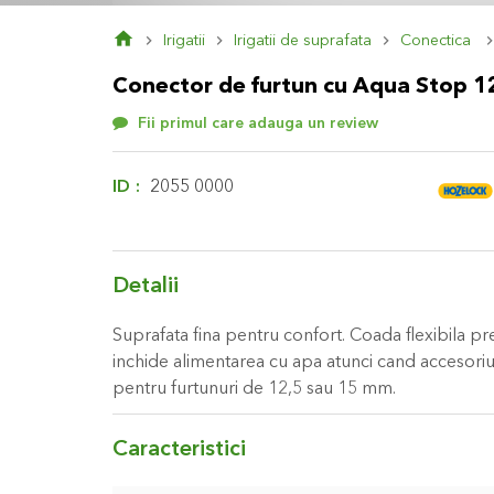
Skip
Irigatii
Irigatii de suprafata
Conectica
to
the
Conector de furtun cu Aqua Stop 1
beginning
of
Fii primul care adauga un review
the
images
gallery
ID
2055 0000
Detalii
Suprafata fina pentru confort. Coada flexibila p
inchide alimentarea cu apa atunci cand accesoriu
pentru furtunuri de 12,5 sau 15 mm.
Caracteristici