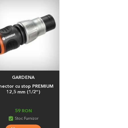
GARDENA
a
nector cu stop PREMIUM
12,5 mm (1/2'')
59 RON
assignment_turned_in
Stoc Furnizor