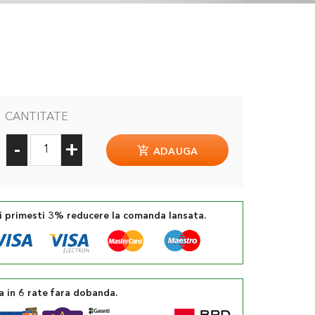
CANTITATE
-
+
ADAUGA
si primesti 3% reducere la comanda lansata.
a in 6 rate fara dobanda.