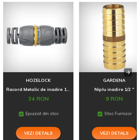
HOZELOCK
GARDENA
Racord Metalic de inadire 12,5 mm (1/2'')
Niplu inadire 1/2 ''
34 RON
9 RON
Epuizat din stoc
Stoc Furnizor
VEZI DETALII
VEZI DETALII