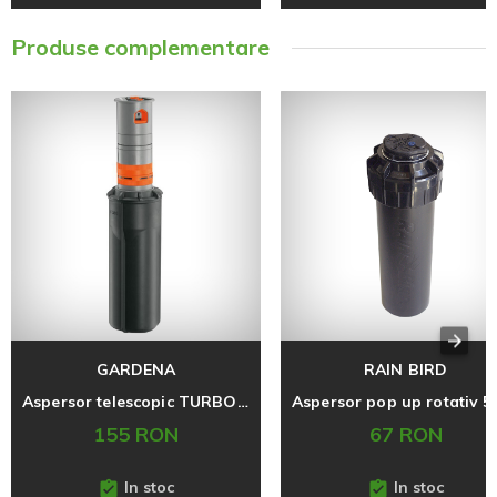
Produse complementare
GARDENA
RAIN BIRD
Aspersor telescopic TURBO T 380
155 RON
67 RON
In stoc
In stoc