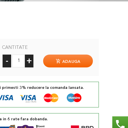
CANTITATE
-
+
ADAUGA
si primesti 3% reducere la comanda lansata.
a in 6 rate fara dobanda.
phone