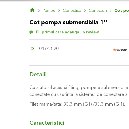
Skip
Pompe
Conectica
Conectori
Cot po
to
the
Cot pompa submersibila 1''
beginning
of
Fii primul care adauga un review
the
images
gallery
ID
01743-20
Detalii
Cu ajutorul acestui fiting, pompele submersibile cu
conectate cu usurinta la sistemul de conectare 
Filet mama/tata: 33,3 mm (G1) /33,3 mm (G 1).
Caracteristici