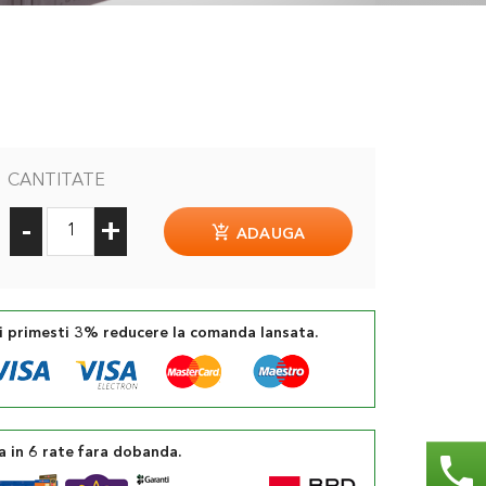
CANTITATE
-
+
ADAUGA
si primesti 3% reducere la comanda lansata.
a in 6 rate fara dobanda.
phone