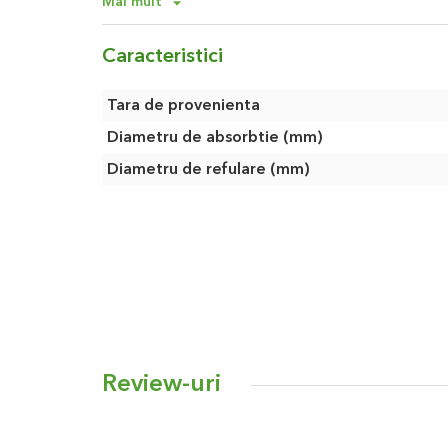
Mai mult
Distribuitorul de fertilizator este furnizat cu co
conectare si de alimentare. Tehnologia de cone
Caracteristici
Easy" permite montarea deosebit de usoara a distr
Caracteristici
Tara de provenienta
Diametru de absorbtie (mm)
Diametru de refulare (mm)
Review-uri