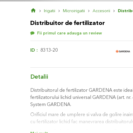
Skip
Irigatii
Microirigatii
Accesorii
Distrib
to
the
Distribuitor de fertilizator
beginning
of
Fii primul care adauga un review
the
images
gallery
ID
8313-20
Detalii
Distribuitorul de fertilizator GARDENA este ide
fertilizatorului lichid universal GARDENA (art. nr
System GARDENA.
Orificiul mare de umplere si valva de golire ina
cu fertilizator lichid fac manevrarea distribuitorul
Cantitatea de fertilizator adaugat poate fi control