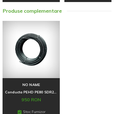
Produse complementare
NO NAME
Conducta PEHD PE80 SDR21 PN6 D32mm x 200 m
950 RON
Stoc Furnizor