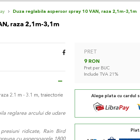
ray
Duza reglabila aspersor spray 10 VAN, raza 2,1m-3,1m
VAN, raza 2,1m-3,1m
PRET
9 RON
Pret per BUC
Include TVA 21%
 raza 2.1 m - 3.1 m, traiectorie
Alege plata cu cardul 
ila reglarea arcului de udare
Plat
presiuni ridicate, Rain Bird
mpreuna cu aspersoarele 1800