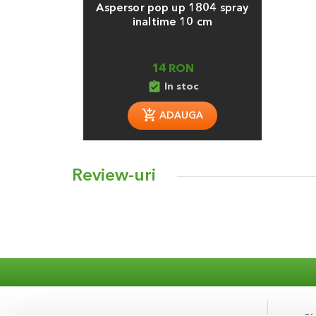
Aspersor pop up 1804 spray
inaltime 10 cm
14 RON
assignment_turned_in
In stoc
ADAUGA
Review-uri