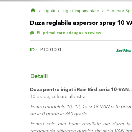
Skip
Irigatii
Irigatii impamantate
Aspersor Sp
to
the
Duza reglabila aspersor spray 10 
beginning
of
Fii primul care adauga un review
the
images
gallery
ID
P1001001
Detalii
Duza pentru irigatii Rain Bird seria 10-VAN
,
10 grade, culoare albastra.
Pentru modelele 10, 12, 15 si 18 VAN este posib
de la 0 grade la 360 grade.
Pentru cele mai bune rezultate ale duzei la 
recomanda utilizarea duzelor din seria VAN i