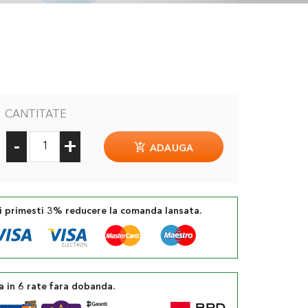
CANTITATE
-
+
ADAUGA
si primesti 3% reducere la comanda lansata.
a in 6 rate fara dobanda.