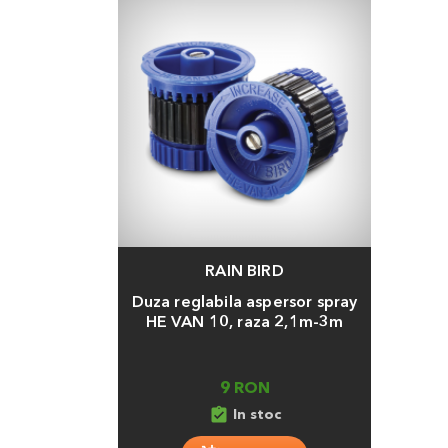
RAIN BIRD
Adauga
Duza reglabila aspersor spray
HE VAN 10, raza 2,1m-3m
9 RON
assignment_turned_in
In stoc