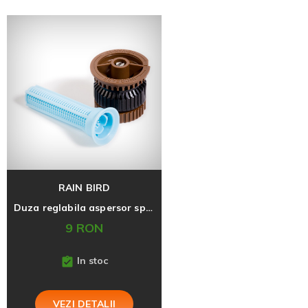
RAIN BIRD
Duza reglabila aspersor spray HE VAN 12, raza 2,7m-3,7m
9 RON
In stoc
VEZI DETALII