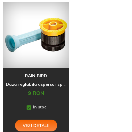
RAIN BIRD
Duza reglabila aspersor spray 4 VAN, raza 0,9m-1,2m
9 RON
In stoc
VEZI DETALII