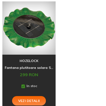
HOZELOCK
Fantana plutitoare solara SOLAR FLOATING LILY
299 RON
In stoc
VEZI DETALII