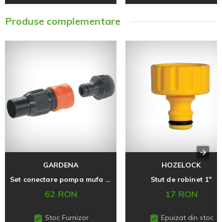
Produse complementare
GARDENA
HOZELOCK
Set conectare pompa mufa 3/4" + stut 1" PROFI
Stut de robinet 1"
62 RON
17 RON
Stoc Furnizor
Epuizat din stoc