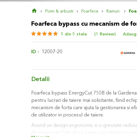
Skip
Pomi & arbusti
Foarfece
Ramuri
Foa
to
the
Foarfeca bypass cu mecanism de f
beginning
of
Rating:
5 din 5 stele
1
Review
Adauga
the
100
100
% of
images
gallery
ID
12007-20
Detalii
Foarfeca bypass EnergyCut 750B de la Gardena 
pentru lucrari de taiere mai solicitante, fiind echi
mecanism de forta care ajuta la gestionarea si ef
de utilizator in procesul de taiere.
Avand un design ergonomic si o greutate redusa,
de manevrat. Cele doua brate sunt dotate cu am