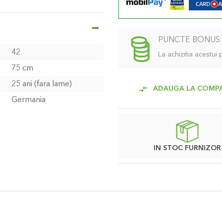
 fie resimtit de catre utilizator
aderent care asigura o taiere
PUNCTE BONUS
ile si pot fi schimbate.
42
La achizitia acestui
75 cm
25 ani (fara lame)
ADAUGA LA COMP
Germania
IN STOC FURNIZOR