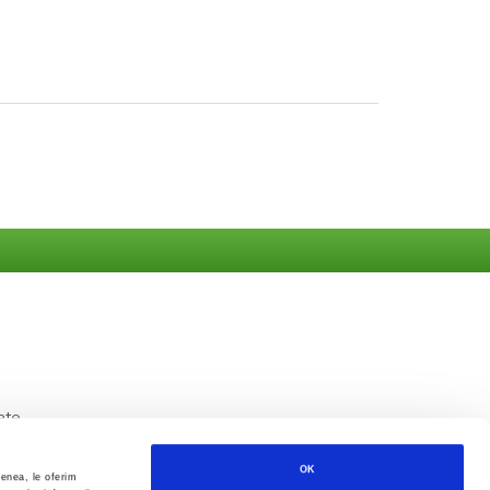
ate
OK
menea, le oferim