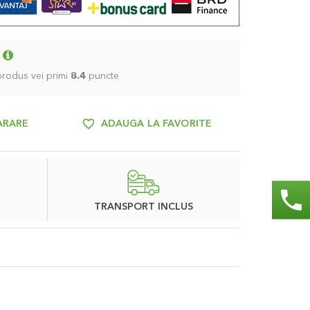
 produs vei primi
8.4
puncte
ARARE
ADAUGA LA FAVORITE
phone
TRANSPORT INCLUS