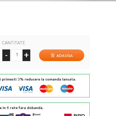
CANTITATE
-
+
ADAUGA
si primesti 3% reducere la comanda lansata.
a in 6 rate fara dobanda.