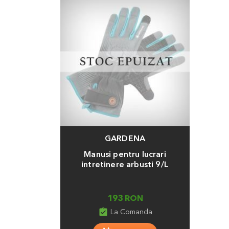
GARDENA
Manusi pentru lucrari
intretinere arbusti 9/L
193 RON
assignment_turned_in
La Comanda