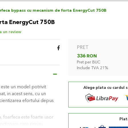
rfeca bypass cu mecanism de forta EnergyCut 750B
orta EnergyCut 750B
 un review
PRET
336 RON
Pret per BUC
Include TVA 21%
este un model potrivit
Alege plata cu cardul 
pat, in acest sens, cu un
icientizarea efortului depus
 foarfeca este foarte usor
Plat
ortizoare care preiau