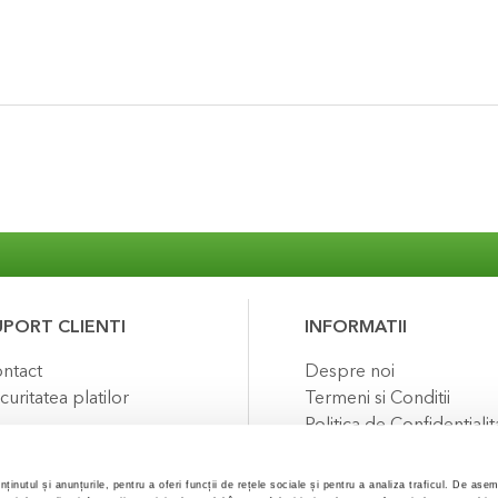
UPORT CLIENTI
INFORMATII
ntact
Despre noi
curitatea platilor
Termeni si Conditii
Politica de Confidentialit
Puncte de fidelizare
FAQ
ținutul și anunțurile, pentru a oferi funcții de rețele sociale și pentru a analiza traficul. De ase