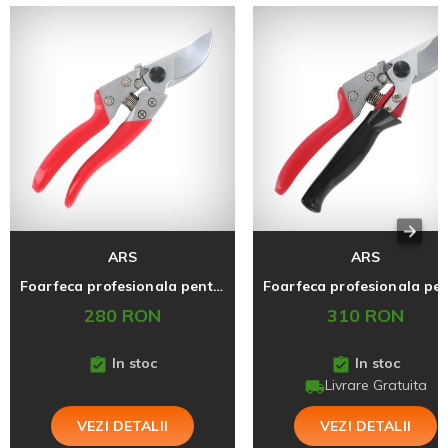
ARS
ARS
Foarfeca profesionala pentru pomi si vita de vie VS-8XZ, ARS, fabricata in Japonia, marime M
280 RON
310 RON
In stoc
In stoc
Livrare Gratuita
VEZI DETALII
VEZI DETALII