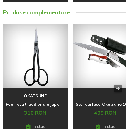
Produse complementare
OKATSUNE
Foarfeca traditionala japoneza pentru bonsai Okatsune 206, fabricata in Japonia
310 RON
499 RON
In stoc
In stoc