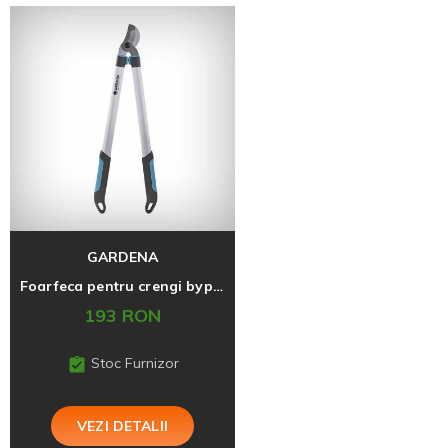
GARDENA
Foarfeca pentru crengi bypass EasyCut 680B
193 RON
Stoc Furnizor
VEZI DETALII